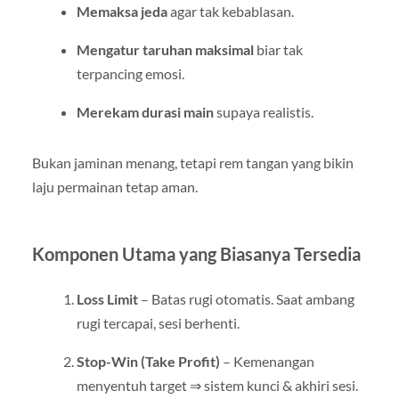
Memaksa jeda
agar tak kebablasan.
Mengatur taruhan maksimal
biar tak
terpancing emosi.
Merekam durasi main
supaya realistis.
Bukan jaminan menang, tetapi rem tangan yang bikin
laju permainan tetap aman.
Komponen Utama yang Biasanya Tersedia
Loss Limit
– Batas rugi otomatis. Saat ambang
rugi tercapai, sesi berhenti.
Stop-Win (Take Profit)
– Kemenangan
menyentuh target ⇒ sistem kunci & akhiri sesi.