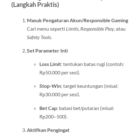
(Langkah Praktis)
Masuk Pengaturan Akun/Responsible Gaming
Cari menu seperti
Limits
,
Responsible Play
, atau
Safety Tools
.
Set Parameter Inti
Loss Limit
: tentukan batas rugi (contoh:
Rp50.000 per sesi).
Stop-Win
: target keuntungan (misal:
Rp30.000 per sesi).
Bet Cap
: batasi bet/putaran (misal:
Rp200–500).
Aktifkan Pengingat