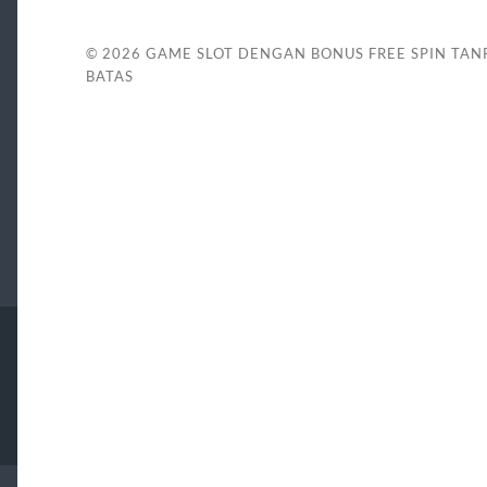
© 2026
GAME SLOT DENGAN BONUS FREE SPIN TAN
BATAS