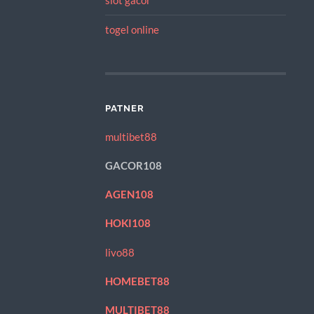
togel online
PATNER
multibet88
GACOR108
AGEN108
HOKI108
livo88
HOMEBET88
MULTIBET88