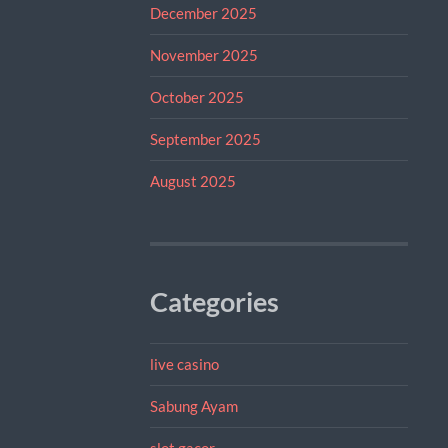
December 2025
November 2025
October 2025
September 2025
August 2025
Categories
live casino
Sabung Ayam
slot gacor